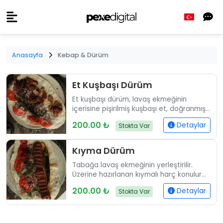
Anasayfa
Kebap & Dürüm
Et Kuşbaşı Dürüm
Et kuşbaşı dürüm, lavaş ekmeğinin
içerisine pişirilmiş kuşbaşı et, doğranmış
domates, soğan ve maydanoz konularak
200.00 ₺
Detaylar
Stokta Var
sıkıca sarılır ve rulo halinde servis edilir.
Dürüm servis tabağına alındıktan sonra
yanında sumaklı soğan salatası, turşu ve
Kıyma Dürüm
ayran ile birlikte sunulur. Sıcak olarak
Tabağa lavaş ekmeğinin yerleştirilir.
servis edilen dürüm, istenirse küçük
Üzerine hazırlanan kıymalı harç konulur
parçalara bölünerek de sunulabilir.
ve yanına çeşitli garnitürlerle sunulur. Bu
200.00 ₺
Detaylar
Stokta Var
klasik sunum için tabağa sırasıyla lavaş,
kıyma, domates, sumaklı soğan ve biber
turşusu konularak servis yapılır.