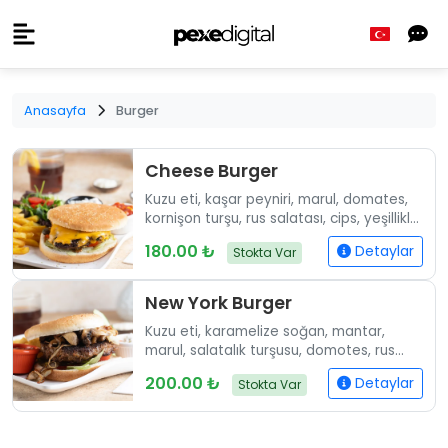
Anasayfa
Burger
Cheese Burger
Kuzu eti, kaşar peyniri, marul, domates,
kornişon turşu, rus salatası, cips, yeşillikle
servis edilir..
180.00 ₺
Detaylar
Stokta Var
New York Burger
Kuzu eti, karamelize soğan, mantar,
marul, salatalık turşusu, domotes, rus
salatası, soğan halkası, yeşillikle servis
200.00 ₺
Detaylar
Stokta Var
edilir..