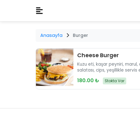
Anasayfa
Burger
Cheese Burger
Kuzu eti, kaşar peyniri, marul,
salatası, cips, yeşillikle servis ed
180.00 ₺
Stokta Var