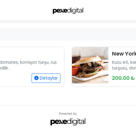
New York
 domates, kornişon turşu, rus
Kuzu eti, k
ilir..
turşusu, dom
servis edilir.
200.00 ₺
Detaylar
Powered by: