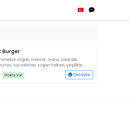
 Burger
aramelize soğan, mantar, marul, salatalık
otes, rus salatası, soğan halkası, yeşillikle
.
Detaylar
Stokta Var